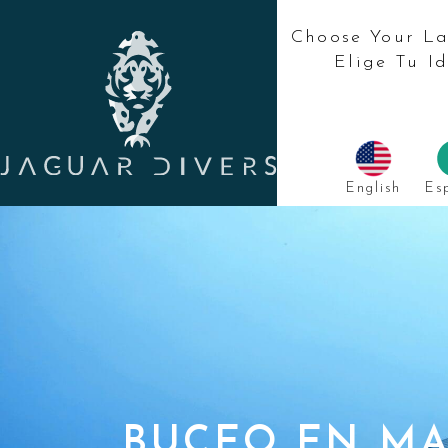
SÍGUENOS:
Choose Your L
Elige Tu I
English
Es
BUCEO EN M