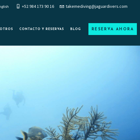
+52 984 173 90 16
takemediving@jaguardivers.com
nglish
RESERVA AHORA
SOTROS
CONTACTO Y RESERVAS
BLOG