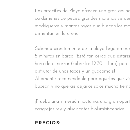
Los arrecifes de Playa ofrecen una gran abun
cardúmenes de peces, grandes morenas verdes
madrigueras y mantas rayas que buscan los mol
alimentan en la arena.
Saliendo directamente de la playa llegaremos 
5 minutos en barco. ¡Está tan cerca que estar
hora de almorzar (sobre las 12.30 – 1pm) par
disfrutar de unos tacos y un guacamole!
Altamente recomendable para aquellos que via
bucean y no queráis dejarlos solos mucho tiem
¡Prueba una inmersión nocturna, una gran oport
cangrejos rey y alucinantes bioluminiscencias!
PRECIOS: