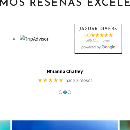
MOS RESEÑAS EXCEL
JAGUAR DIVERS
5,0
398 Opiniones
Arizona850
★★★★★
hace 2 meses
●
●
●