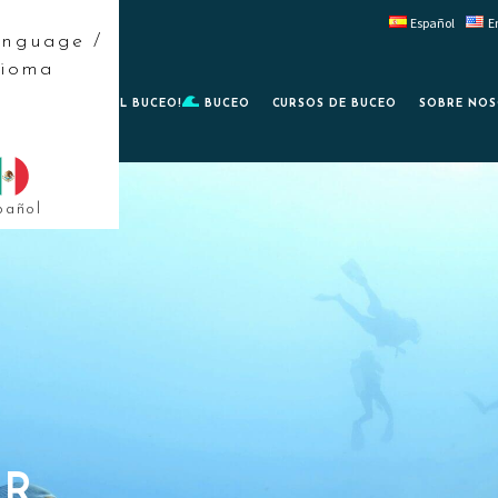
Español
E
anguage /
dioma
PRUEBA EL BUCEO!
BUCEO
CURSOS DE BUCEO
SOBRE NO
pañol
AR