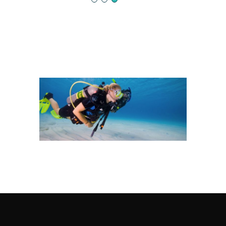
●
●
●