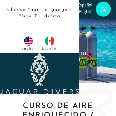
Español
Choose Your Language /
English
Elige Tu Idioma
NITROX
English
Español
AUMENTA EL LÍMITE DE
NO DESCOMPRESIÓN
‘03
CURSO DE AIRE
ENRIQUECIDO /